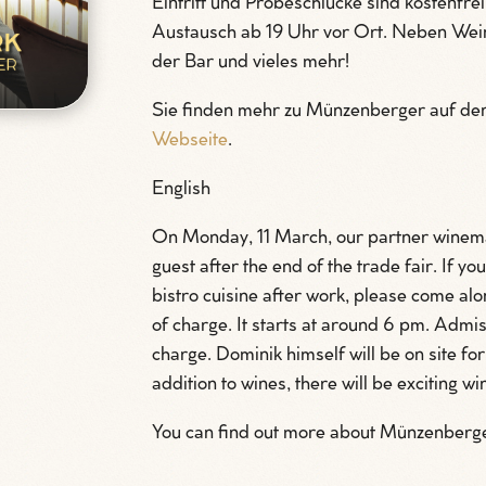
Eintritt und Probeschlücke sind kostenfrei
Austausch ab 19 Uhr vor Ort. Neben Wein
der Bar und vieles mehr!
Sie finden mehr zu Münzenberger auf den
Webseite
.
English
On Monday, 11 March, our partner winem
guest after the end of the trade fair. If yo
bistro cuisine after work, please come alo
of charge. It starts at around 6 pm. Admis
charge. Dominik himself will be on site fo
addition to wines, there will be exciting 
You can find out more about Münzenberge