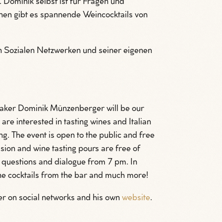
. Dominik selbst ist für Fragen und
en gibt es spannende Weincocktails von
 Sozialen Netzwerken und seiner eigenen
aker Dominik Münzenberger will be our
u are interested in tasting wines and Italian
ng. The event is open to the public and free
sion and wine tasting pours are free of
r questions and dialogue from 7 pm. In
wine cocktails from the bar and much more!
r on social networks and his own
website
.