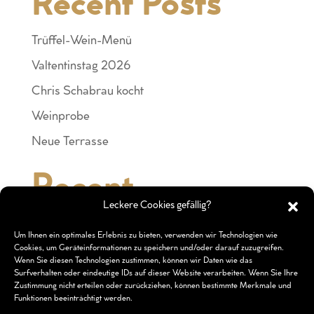
Recent Posts
Trüffel-Wein-Menü
Valtentinstag 2026
Chris Schabrau kocht
Weinprobe
Neue Terrasse
Recent
Leckere Cookies gefällig?
Comments
Um Ihnen ein optimales Erlebnis zu bieten, verwenden wir Technologien wie
Cookies, um Geräteinformationen zu speichern und/oder darauf zuzugreifen.
Es sind keine Kommentare vorhanden.
Wenn Sie diesen Technologien zustimmen, können wir Daten wie das
Surfverhalten oder eindeutige IDs auf dieser Website verarbeiten. Wenn Sie Ihre
Zustimmung nicht erteilen oder zurückziehen, können bestimmte Merkmale und
Funktionen beeinträchtigt werden.