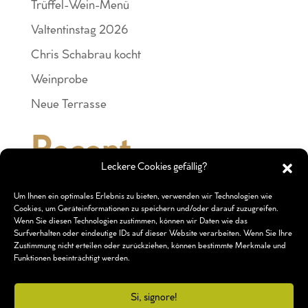
Trüffel-Wein-Menü
Valtentinstag 2026
Chris Schabrau kocht
Weinprobe
Neue Terrasse
Recent
Leckere Cookies gefällig?
Comments
Um Ihnen ein optimales Erlebnis zu bieten, verwenden wir Technologien wie
Cookies, um Geräteinformationen zu speichern und/oder darauf zuzugreifen.
Es sind keine Kommentare vorhanden.
Wenn Sie diesen Technologien zustimmen, können wir Daten wie das
Surfverhalten oder eindeutige IDs auf dieser Website verarbeiten. Wenn Sie Ihre
Zustimmung nicht erteilen oder zurückziehen, können bestimmte Merkmale und
Funktionen beeinträchtigt werden.
©
Si, signore!
Ca' Reale I
2026