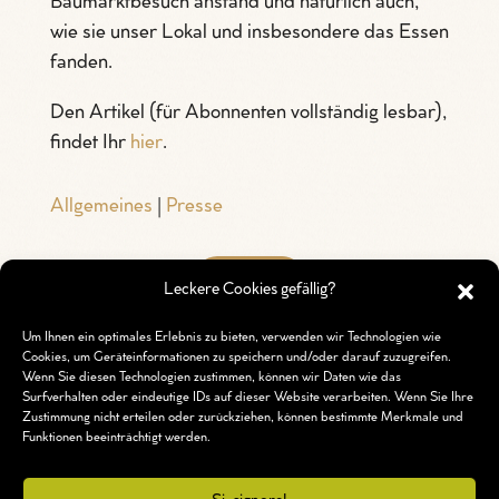
Baumarktbesuch anstand und natürlich auch,
wie sie unser Lokal und insbesondere das Essen
fanden.
Den Artikel (für Abonnenten vollständig lesbar),
findet Ihr
hier
.
Allgemeines
|
Presse
Zurück
Leckere Cookies gefällig?
Um Ihnen ein optimales Erlebnis zu bieten, verwenden wir Technologien wie
Cookies, um Geräteinformationen zu speichern und/oder darauf zuzugreifen.
Wenn Sie diesen Technologien zustimmen, können wir Daten wie das
Surfverhalten oder eindeutige IDs auf dieser Website verarbeiten. Wenn Sie Ihre
Zustimmung nicht erteilen oder zurückziehen, können bestimmte Merkmale und
Funktionen beeinträchtigt werden.